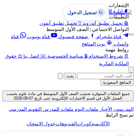
الإشعارات
🔔
إدارة الإشعارات
G
تسجيل الدخول
التطبيقات
🤖
تحميل تطبيق أندرويد

تحميل تطبيق آيفون
التواصل الاجتماعي | الصف الأول المتوسط
قناة تيليجرام
صفحة فيسبوك
قناة يوتيوب
قناة
واتساب
بوت المناهج
روابط مهمة
📄
شروط الاستخدام
🔒
سياسة الخصوصية
✉️
اتصل بنا
⚖️
حقوق
الملكية الفكرية
بحث
المناهج السعودية
جميع الملفات المتوفرة بحسب الصف الأول المتوسط في مادة علوم بحسب
الفصل الأول في قسم الاختبارات الإلكترونية حتى تاريخ 07-08-2026
المدرسون
الأخبار
ملفات اليوم
ملفات للمدرس
التقويم المدرسي
تم نسخ الرابط
الأكاديمية
كويزات
الفيديوهات
جدول الامتحان