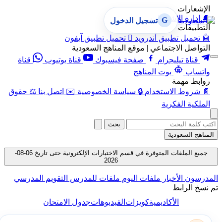
الإشعارات
🔔
إدارة الإشعارات
G
تسجيل الدخول
التطبيقات
🤖
تحميل تطبيق أندرويد

تحميل تطبيق آيفون
التواصل الاجتماعي | موقع المناهج السعودية
قناة تيليجرام
صفحة فيسبوك
قناة يوتيوب
قناة
واتساب
بوت المناهج
روابط مهمة
📄
شروط الاستخدام
🔒
سياسة الخصوصية
✉️
اتصل بنا
⚖️
حقوق
الملكية الفكرية
بحث
المناهج السعودية
جميع الملفات المتوفرة في قسم الاختبارات الإلكترونية حتى تاريخ 06-08-
2026
المدرسون
الأخبار
ملفات اليوم
ملفات للمدرس
التقويم المدرسي
تم نسخ الرابط
الأكاديمية
كويزات
الفيديوهات
جدول الامتحان