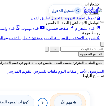
الإشعارات
🔔
إدارة الإشعارات
G
تسجيل الدخول
التطبيقات
🤖
تحميل تطبيق أندرويد

تحميل تطبيق آيفون
التواصل الاجتماعي | الصف الخامس
قناة تيليجرام
صفحة فيسبوك
قناة يوتيوب
قناة واتس
روابط مهمة
📄
شروط الاستخدام
🔒
سياسة الخصوصية
✉️
اتصل بنا
⚖️
حقوق الم
بحث
المناهج السعودية
جميع الملفات المتوفرة بحسب الصف الخامس في مادة علوم في قسم الاختبارات الإلكترون
المدرسون
الأخبار
ملفات اليوم
ملفات للمدرس
التقويم المدرسي
تم نسخ الرابط
كويزات لجميع الص
🔥
مهم الآن