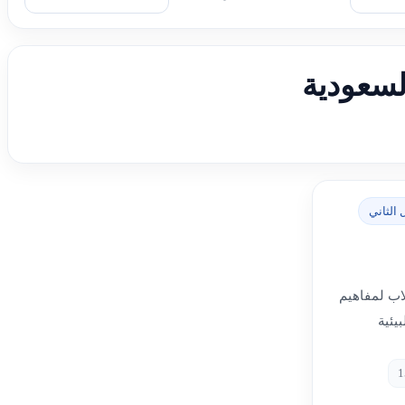
لسعودية
الثاني
اب لمفاهيم
يئية