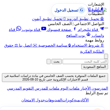
الإشعارات
🔔
إدارة الإشعارات
G
تسجيل الدخول
التطبيقات
🤖
تحميل تطبيق أندرويد

تحميل تطبيق آيفون
التواصل الاجتماعي | الصف الخامس
قناة تيليجرام
صفحة فيسبوك
قناة يوتيوب
قناة
واتساب
بوت المناهج
روابط مهمة
📄
شروط الاستخدام
🔒
سياسة الخصوصية
✉️
اتصل بنا
⚖️
حقوق
الملكية الفكرية
بحث
المناهج السعودية
جميع الملفات المتوفرة بحسب الصف الخامس في مادة دراسات اسلامية في
قسم الاختبارات الإلكترونية حتى تاريخ 10-08-2026
المدرسون
الأخبار
ملفات اليوم
ملفات للمدرس
التقويم المدرسي
تم نسخ الرابط
الأكاديمية
كويزات
الفيديوهات
جدول الامتحان