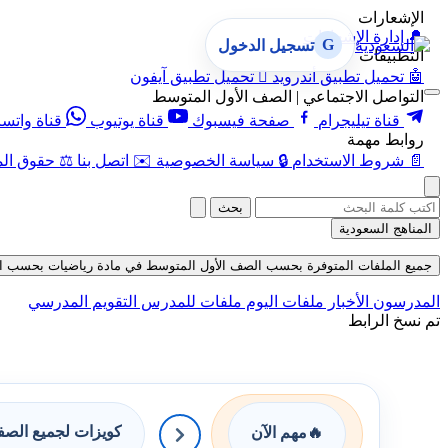
الإشعارات
🔔
إدارة الإشعارات
G
تسجيل الدخول
التطبيقات
🤖
تحميل تطبيق أندرويد

تحميل تطبيق آيفون
التواصل الاجتماعي | الصف الأول المتوسط
قناة تيليجرام
صفحة فيسبوك
قناة يوتيوب
قناة واتس
روابط مهمة
📄
شروط الاستخدام
🔒
سياسة الخصوصية
✉️
اتصل بنا
⚖️
حقوق الم
بحث
المناهج السعودية
جميع الملفات المتوفرة بحسب الصف الأول المتوسط في مادة رياضيات بحسب الفصل الث
المدرسون
الأخبار
ملفات اليوم
ملفات للمدرس
التقويم المدرسي
تم نسخ الرابط
كويزات لجميع الص
🔥
مهم الآن