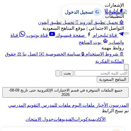
الإشعارات
🔔
إدارة الإشعارات
G
تسجيل الدخول
التطبيقات
🤖
تحميل تطبيق أندرويد

تحميل تطبيق آيفون
التواصل الاجتماعي | موقع المناهج السعودية
قناة تيليجرام
صفحة فيسبوك
قناة يوتيوب
قناة
واتساب
بوت المناهج
روابط مهمة
📄
شروط الاستخدام
🔒
سياسة الخصوصية
✉️
اتصل بنا
⚖️
حقوق
الملكية الفكرية
بحث
المناهج السعودية
جميع الملفات المتوفرة في قسم الاختبارات الإلكترونية حتى تاريخ 09-08-
2026
المدرسون
الأخبار
ملفات اليوم
ملفات للمدرس
التقويم المدرسي
تم نسخ الرابط
الأكاديمية
كويزات
الفيديوهات
جدول الامتحان