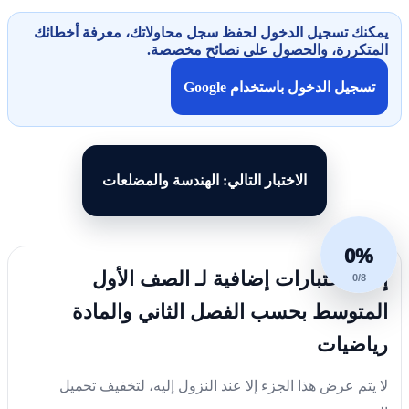
يمكنك تسجيل الدخول لحفظ سجل محاولاتك، معرفة أخطائك
المتكررة، والحصول على نصائح مخصصة.
تسجيل الدخول باستخدام Google
الاختبار التالي: الهندسة والمضلعات
0%
إليك اختبارات إضافية لـ الصف الأول
0/8
المتوسط بحسب الفصل الثاني والمادة
رياضيات
لا يتم عرض هذا الجزء إلا عند النزول إليه، لتخفيف تحميل