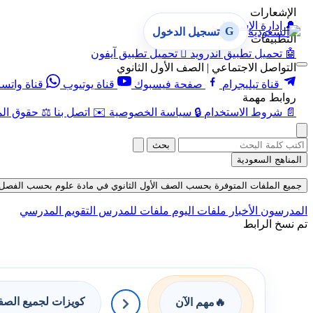
الإشعارات
🔔
إدارة الإشعارات
G
تسجيل الدخول
التطبيقات
🤖
تحميل تطبيق أندرويد

تحميل تطبيق آيفون
التواصل الاجتماعي | الصف الأول الثانوي
قناة تيليجرام
صفحة فيسبوك
قناة يوتيوب
قناة واتس
روابط مهمة
📄
شروط الاستخدام
🔒
سياسة الخصوصية
✉️
اتصل بنا
⚖️
حقوق الم
بحث
المناهج السعودية
جميع الملفات المتوفرة بحسب الصف الأول الثانوي في مادة علوم بحسب الفصل الأول 
المدرسون
الأخبار
ملفات اليوم
ملفات للمدرس
التقويم المدرسي
تم نسخ الرابط
كويزات لجميع الص
🔥
مهم الآن