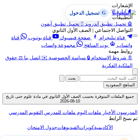
الإشعارات
🔔
إدارة الإشعارات
G
تسجيل الدخول
التطبيقات
🤖
تحميل تطبيق أندرويد

تحميل تطبيق آيفون
التواصل الاجتماعي | الصف الأول الثانوي
قناة تيليجرام
صفحة فيسبوك
قناة يوتيوب
قناة
واتساب
بوت المناهج
مجموعة واتساب
روابط مهمة
📄
شروط الاستخدام
🔒
سياسة الخصوصية
✉️
اتصل بنا
⚖️
حقوق
الملكية الفكرية
بحث
المناهج السعودية
جميع الملفات المتوفرة بحسب الصف الأول الثانوي في مادة علوم حتى تاريخ
10-08-2026
المدرسون
الأخبار
ملفات اليوم
ملفات للمدرس
التقويم المدرسي
تم نسخ الرابط
الأكاديمية
كويزات
الفيديوهات
جدول الامتحان