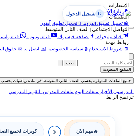
الإشعارات
🔔
إدارة الإشعارات
G
تسجيل الدخول
التطبيقات
🤖
تحميل تطبيق أندرويد

تحميل تطبيق آيفون
التواصل الاجتماعي | الصف الثاني المتوسط
قناة تيليجرام
صفحة فيسبوك
قناة يوتيوب
قناة واتس
روابط مهمة
📄
شروط الاستخدام
🔒
سياسة الخصوصية
✉️
اتصل بنا
⚖️
حقوق الم
بحث
المناهج السعودية
جميع الملفات المتوفرة بحسب الصف الثاني المتوسط في مادة رياضيات بحسب الفصل ا
المدرسون
الأخبار
ملفات اليوم
ملفات للمدرس
التقويم المدرسي
تم نسخ الرابط
كويزات لجميع الص
🔥
مهم الآن