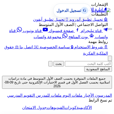
الإشعارات
🔔
إدارة الإشعارات
G
تسجيل الدخول
التطبيقات
🤖
تحميل تطبيق أندرويد

تحميل تطبيق آيفون
التواصل الاجتماعي | الصف الأول المتوسط
قناة تيليجرام
صفحة فيسبوك
قناة يوتيوب
قناة
واتساب
بوت المناهج
مجموعة واتساب
روابط مهمة
📄
شروط الاستخدام
🔒
سياسة الخصوصية
✉️
اتصل بنا
⚖️
حقوق
الملكية الفكرية
بحث
المناهج السعودية
جميع الملفات المتوفرة بحسب الصف الأول المتوسط في مادة دراسات
اسلامية بحسب الفصل الأول في قسم الاختبارات الإلكترونية حتى تاريخ 09-08-
2026
المدرسون
الأخبار
ملفات اليوم
ملفات للمدرس
التقويم المدرسي
تم نسخ الرابط
الأكاديمية
كويزات
الفيديوهات
جدول الامتحان