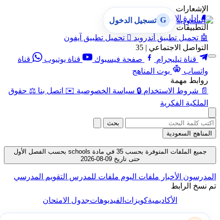
الإشعارات
🔔
إدارة الإشعارات
G
تسجيل الدخول
التطبيقات
🤖
تحميل تطبيق أندرويد

تحميل تطبيق آيفون
التواصل الاجتماعي | 35
قناة تيليجرام
صفحة فيسبوك
قناة يوتيوب
قناة
واتساب
بوت المناهج
روابط مهمة
📄
شروط الاستخدام
🔒
سياسة الخصوصية
✉️
اتصل بنا
⚖️
حقوق
الملكية الفكرية
بحث
المناهج السعودية
جميع الملفات المتوفرة بحسب 35 في مادة schools بحسب الفصل الأول
حتى تاريخ 09-08-2026
المدرسون
الأخبار
ملفات اليوم
ملفات للمدرس
التقويم المدرسي
تم نسخ الرابط
الأكاديمية
كويزات
الفيديوهات
جدول الامتحان