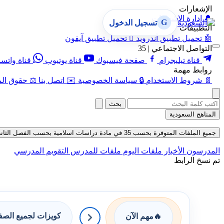
الإشعارات
🔔
إدارة الإشعارات
G
تسجيل الدخول
التطبيقات
🤖
تحميل تطبيق أندرويد

تحميل تطبيق آيفون
التواصل الاجتماعي | 35
قناة تيليجرام
صفحة فيسبوك
قناة يوتيوب
قناة واتس
روابط مهمة
📄
شروط الاستخدام
🔒
سياسة الخصوصية
✉️
اتصل بنا
⚖️
حقوق الم
بحث
المناهج السعودية
جميع الملفات المتوفرة بحسب 35 في مادة دراسات اسلامية بحسب الفصل الثاني في قسم ملفات متنوعة حتى تاريخ 08-08-2026
المدرسون
الأخبار
ملفات اليوم
ملفات للمدرس
التقويم المدرسي
تم نسخ الرابط
كويزات لجميع الص
🔥
مهم الآن