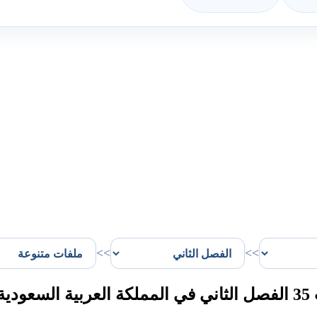
>>
>>
ة