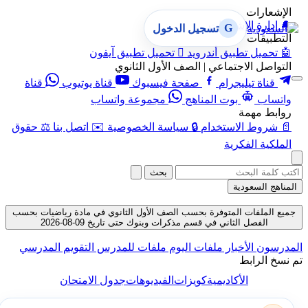
الإشعارات
🔔
إدارة الإشعارات
G
تسجيل الدخول
التطبيقات
🤖
تحميل تطبيق أندرويد

تحميل تطبيق آيفون
التواصل الاجتماعي | الصف الأول الثانوي
قناة تيليجرام
صفحة فيسبوك
قناة يوتيوب
قناة
واتساب
بوت المناهج
مجموعة واتساب
روابط مهمة
📄
شروط الاستخدام
🔒
سياسة الخصوصية
✉️
اتصل بنا
⚖️
حقوق
الملكية الفكرية
بحث
المناهج السعودية
جميع الملفات المتوفرة بحسب الصف الأول الثانوي في مادة رياضيات بحسب
الفصل الثاني في قسم مذكرات وبنوك حتى تاريخ 09-08-2026
المدرسون
الأخبار
ملفات اليوم
ملفات للمدرس
التقويم المدرسي
تم نسخ الرابط
الأكاديمية
كويزات
الفيديوهات
جدول الامتحان