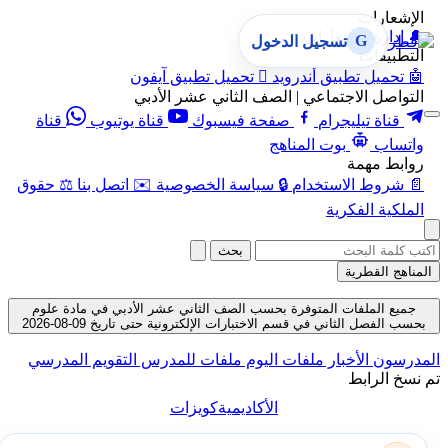
الإشعارات
🔔
إدارة الإشعارات
G
تسجيل الدخول
التطبيقات
🤖
تحميل تطبيق أندرويد

تحميل تطبيق آيفون
التواصل الاجتماعي | الصف الثاني عشر الأدبي
قناة تيليجرام
صفحة فيسبوك
قناة يوتيوب
قناة
واتساب
بوت المناهج
روابط مهمة
📄
شروط الاستخدام
🔒
سياسة الخصوصية
✉️
اتصل بنا
⚖️
حقوق
الملكية الفكرية
بحث
المناهج القطرية
جميع الملفات المتوفرة بحسب الصف الثاني عشر الأدبي في مادة علوم
بحسب الفصل الثاني في قسم الاختبارات الإلكترونية حتى تاريخ 09-08-2026
المدرسون
الأخبار
ملفات اليوم
ملفات للمدرس
التقويم المدرسي
تم نسخ الرابط
الأكاديمية
كويزات