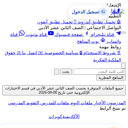
الإشعارات
🔔
إدارة الإشعارات
G
تسجيل الدخول
التطبيقات
🤖
تحميل تطبيق أندرويد

تحميل تطبيق آيفون
التواصل الاجتماعي | الصف الثاني عشر الأدبي
قناة تيليجرام
صفحة فيسبوك
قناة يوتيوب
قناة
واتساب
بوت المناهج
روابط مهمة
📄
شروط الاستخدام
🔒
سياسة الخصوصية
✉️
اتصل بنا
⚖️
حقوق
الملكية الفكرية
بحث
المناهج القطرية
جميع الملفات المتوفرة بحسب الصف الثاني عشر الأدبي في قسم الاختبارات
الإلكترونية حتى تاريخ 08-08-2026
المدرسون
الأخبار
ملفات اليوم
ملفات للمدرس
التقويم المدرسي
تم نسخ الرابط
الأكاديمية
كويزات