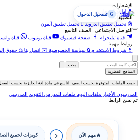
الإشعارات
🔔
إدارة الإشعارات
G
تسجيل الدخول
التطبيقات
🤖
تحميل تطبيق أندرويد

تحميل تطبيق آيفون
التواصل الاجتماعي | الصف التاسع
قناة تيليجرام
صفحة فيسبوك
قناة يوتيوب
قناة واتس
روابط مهمة
📄
شروط الاستخدام
🔒
سياسة الخصوصية
✉️
اتصل بنا
⚖️
حقوق الم
بحث
المناهج القطرية
جميع الملفات المتوفرة بحسب الصف التاسع في مادة لغة انجليزية بحسب الفصل الثاني
المدرسون
الأخبار
ملفات اليوم
ملفات للمدرس
التقويم المدرسي
تم نسخ الرابط
كويزات لجميع الص
🔥
مهم الآن