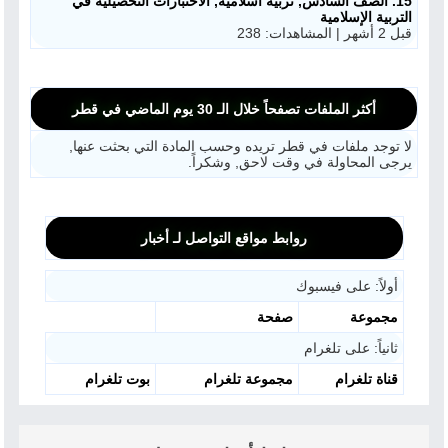
15. الصف السادس, تربية اسلامية, الاختبارات التحصيلية في
التربية الإسلامية
قبل 2 أشهر | المشاهدات: 238
أكثر الملفات تصفحاً خلال الـ 30 يوم الماضي في قطر
لا توجد ملفات في قطر تريده وحسب المادة التي بحثت عنها,
يرجى المحاولة في وقت لاحق, وشكراً.
روابط مواقع التواصل لـ أخبار
أولاً: على فيسبوك
مجموعة
صفحة
ثانياً: على تلغرام
قناة تلغرام
مجموعة تلغرام
بوت تلغرام