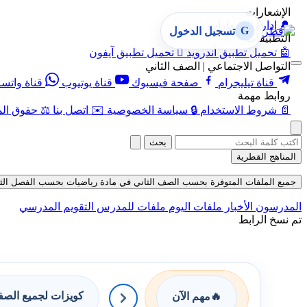
الإشعارات
🔔
إدارة الإشعارات
G
تسجيل الدخول
التطبيقات
🤖
تحميل تطبيق أندرويد

تحميل تطبيق آيفون
التواصل الاجتماعي | الصف الثاني
قناة تيليجرام
صفحة فيسبوك
قناة يوتيوب
قناة واتس
روابط مهمة
📄
شروط الاستخدام
🔒
سياسة الخصوصية
✉️
اتصل بنا
⚖️
حقوق الم
بحث
المناهج القطرية
جميع الملفات المتوفرة بحسب الصف الثاني في مادة رياضيات بحسب الفصل الثاني في 
المدرسون
الأخبار
ملفات اليوم
ملفات للمدرس
التقويم المدرسي
تم نسخ الرابط
كويزات لجميع الص
🔥
مهم الآن