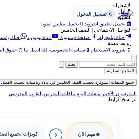
الإشعارات
🔔
إدارة الإشعارات
G
تسجيل الدخول
التطبيقات
🤖
تحميل تطبيق أندرويد

تحميل تطبيق آيفون
التواصل الاجتماعي | الصف الخامس
قناة تيليجرام
صفحة فيسبوك
قناة يوتيوب
قناة واتس
روابط مهمة
📄
شروط الاستخدام
🔒
سياسة الخصوصية
✉️
اتصل بنا
⚖️
حقوق الم
بحث
المناهج القطرية
جميع الملفات المتوفرة بحسب الصف الخامس في مادة رياضيات بحسب الفصل الأول في 
المدرسون
الأخبار
ملفات اليوم
ملفات للمدرس
التقويم المدرسي
تم نسخ الرابط
كويزات لجميع الص
🔥
مهم الآن