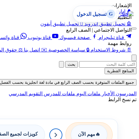
الإشعارات
🔔
إدارة الإشعارات
G
تسجيل الدخول
التطبيقات
🤖
تحميل تطبيق أندرويد

تحميل تطبيق آيفون
التواصل الاجتماعي | الصف الرابع
قناة تيليجرام
صفحة فيسبوك
قناة يوتيوب
قناة واتس
روابط مهمة
📄
شروط الاستخدام
🔒
سياسة الخصوصية
✉️
اتصل بنا
⚖️
حقوق الم
بحث
المناهج القطرية
جميع الملفات المتوفرة بحسب الصف الرابع في مادة لغة انجليزية بحسب الفصل الثاني
المدرسون
الأخبار
ملفات اليوم
ملفات للمدرس
التقويم المدرسي
تم نسخ الرابط
كويزات لجميع الص
🔥
مهم الآن