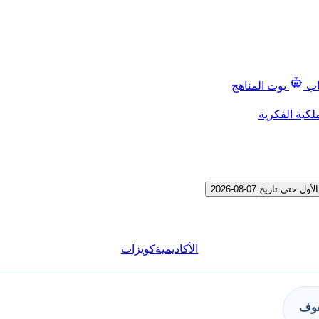
اب
بوت المناهج
لكية الفكرية
اريخ 07-08-2026
الأكاديمية
كويزات
فوف