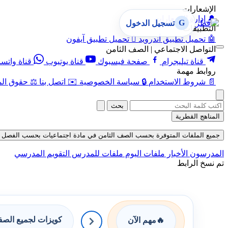
الإشعارات
🔔
إدارة الإشعارات
G
تسجيل الدخول
التطبيقات
🤖
تحميل تطبيق أندرويد

تحميل تطبيق آيفون
التواصل الاجتماعي | الصف الثامن
قناة تيليجرام
صفحة فيسبوك
قناة يوتيوب
قناة واتس
روابط مهمة
📄
شروط الاستخدام
🔒
سياسة الخصوصية
✉️
اتصل بنا
⚖️
حقوق الم
بحث
المناهج القطرية
جميع الملفات المتوفرة بحسب الصف الثامن في مادة اجتماعيات بحسب الفصل الأول حتى ت
المدرسون
الأخبار
ملفات اليوم
ملفات للمدرس
التقويم المدرسي
تم نسخ الرابط
كويزات لجميع الص
🔥
مهم الآن