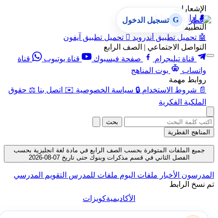
الإشعارات
🔔
إدارة الإشعارات
G
تسجيل الدخول
التطبيقات
🤖
تحميل تطبيق أندرويد

تحميل تطبيق آيفون
التواصل الاجتماعي | الصف الرابع
قناة تيليجرام
صفحة فيسبوك
قناة يوتيوب
قناة
واتساب
بوت المناهج
روابط مهمة
📄
شروط الاستخدام
🔒
سياسة الخصوصية
✉️
اتصل بنا
⚖️
حقوق
الملكية الفكرية
بحث
المناهج القطرية
جميع الملفات المتوفرة بحسب الصف الرابع في مادة لغة انجليزية بحسب
الفصل الثاني في قسم مذكرات وبنوك حتى تاريخ 07-08-2026
المدرسون
الأخبار
ملفات اليوم
ملفات للمدرس
التقويم المدرسي
تم نسخ الرابط
الأكاديمية
كويزات