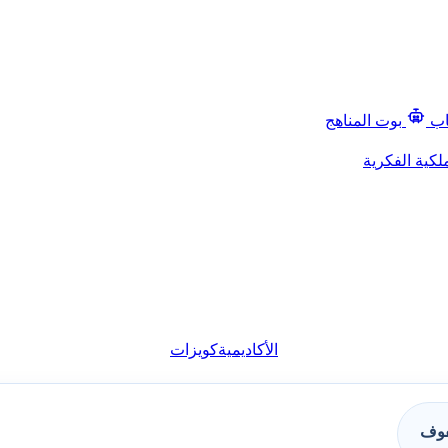
اب
بوت المناهج
لكية الفكرية
الأكاديمية
كويزات
فوف