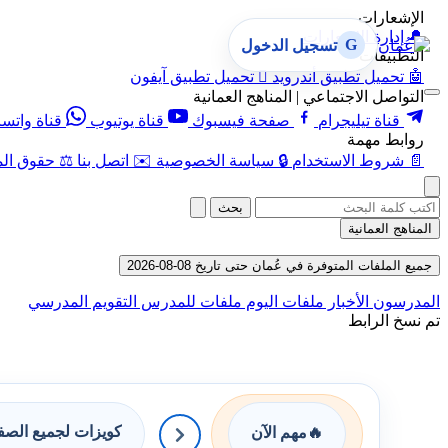
الإشعارات
🔔
إدارة الإشعارات
G
تسجيل الدخول
التطبيقات
🤖
تحميل تطبيق أندرويد

تحميل تطبيق آيفون
التواصل الاجتماعي | المناهج العمانية
قناة تيليجرام
صفحة فيسبوك
قناة يوتيوب
قناة واتس
روابط مهمة
📄
شروط الاستخدام
🔒
سياسة الخصوصية
✉️
اتصل بنا
⚖️
حقوق الم
بحث
المناهج العمانية
جميع الملفات المتوفرة في عُمان حتى تاريخ 08-08-2026
المدرسون
الأخبار
ملفات اليوم
ملفات للمدرس
التقويم المدرسي
تم نسخ الرابط
كويزات لجميع الص
🔥
مهم الآن