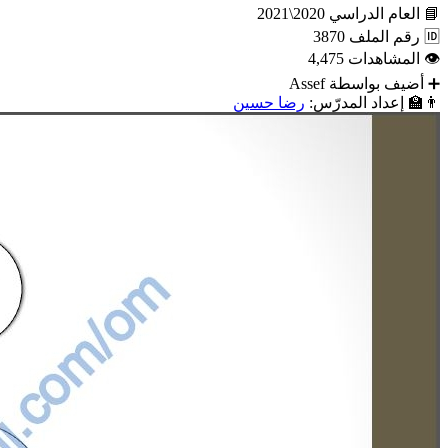
📘
العام الدراسي
2020\2021
🆔
رقم الملف
3870
👁
المشاهدات
4,475
➕
أضيف بواسطة
Assef
👨‍🏫
إعداد المدرّس:
رضا حسين