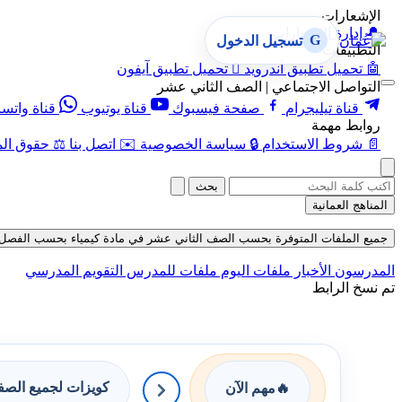
الإشعارات
🔔
إدارة الإشعارات
G
تسجيل الدخول
التطبيقات
🤖
تحميل تطبيق أندرويد

تحميل تطبيق آيفون
التواصل الاجتماعي | الصف الثاني عشر
قناة تيليجرام
صفحة فيسبوك
قناة يوتيوب
قناة واتس
روابط مهمة
📄
شروط الاستخدام
🔒
سياسة الخصوصية
✉️
اتصل بنا
⚖️
حقوق الم
بحث
المناهج العمانية
جميع الملفات المتوفرة بحسب الصف الثاني عشر في مادة كيمياء بحسب الفصل الأول ف
المدرسون
الأخبار
ملفات اليوم
ملفات للمدرس
التقويم المدرسي
تم نسخ الرابط
كويزات لجميع الص
🔥
مهم الآن