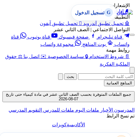
الإشعارات
🔔
إدارة الإشعارات
G
تسجيل الدخول
التطبيقات
🤖
تحميل تطبيق أندرويد

تحميل تطبيق آيفون
التواصل الاجتماعي | الصف الثاني عشر
قناة تيليجرام
صفحة فيسبوك
قناة يوتيوب
قناة
واتساب
بوت المناهج
مجموعة واتساب
روابط مهمة
📄
شروط الاستخدام
🔒
سياسة الخصوصية
✉️
اتصل بنا
⚖️
حقوق
الملكية الفكرية
بحث
المناهج العمانية
جميع الملفات المتوفرة بحسب الصف الثاني عشر في مادة كيمياء حتى تاريخ
07-08-2026
المدرسون
الأخبار
ملفات اليوم
ملفات للمدرس
التقويم المدرسي
تم نسخ الرابط
الأكاديمية
كويزات