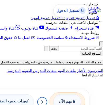
الإشعارات
🔔
إدارة الإشعارات
G
تسجيل الدخول
التطبيقات
🤖
تحميل تطبيق أندرويد

تحميل تطبيق آيفون
التواصل الاجتماعي | ملفات مدرسية
قناة تيليجرام
صفحة فيسبوك
قناة يوتيوب
قناة واتس
روابط مهمة
📄
شروط الاستخدام
🔒
سياسة الخصوصية
✉️
اتصل بنا
⚖️
حقوق الم
بحث
المناهج العمانية
جميع الملفات المتوفرة بحسب ملفات مدرسية في مادة رياضيات بحسب الفصل الثاني في
المدرسون
الأخبار
ملفات اليوم
ملفات للمدرس
التقويم المدرسي
تم نسخ الرابط
كويزات لجميع الص
🔥
مهم الآن