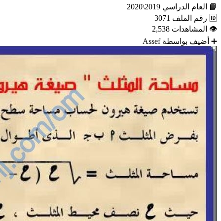
📘
العام الدراسي
2019\2020
🆔
رقم الملف
3071
👁
المشاهدات
2,538
➕
أضيف بواسطة
Assef