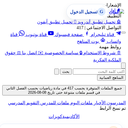
الإشعارات
🔔
إدارة الإشعارات
G
تسجيل الدخول
التطبيقات
🤖
تحميل تطبيق أندرويد

تحميل تطبيق آيفون
التواصل الاجتماعي | 417
قناة تيليجرام
صفحة فيسبوك
قناة يوتيوب
قناة
واتساب
بوت المناهج
روابط مهمة
📄
شروط الاستخدام
🔒
سياسة الخصوصية
✉️
اتصل بنا
⚖️
حقوق
الملكية الفكرية
بحث
المناهج العمانية
جميع الملفات المتوفرة بحسب 417 في مادة رياضيات بحسب الفصل الثاني
في قسم ملفات متنوعة حتى تاريخ 08-08-2026
المدرسون
الأخبار
ملفات اليوم
ملفات للمدرس
التقويم المدرسي
تم نسخ الرابط
الأكاديمية
كويزات