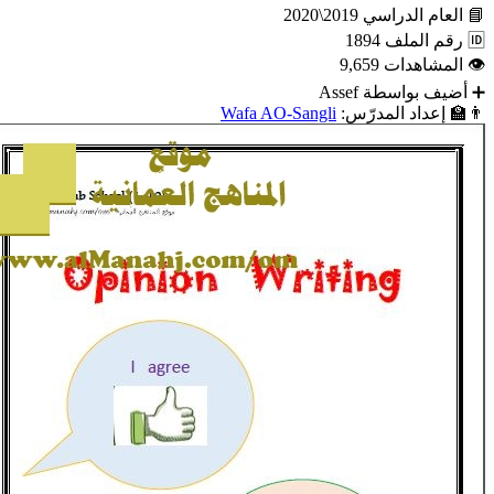
📘
العام الدراسي
2019\2020
🆔
رقم الملف
1894
👁
المشاهدات
9,659
➕
أضيف بواسطة
Assef
👨‍🏫
إعداد المدرّس:
Wafa AO-Sangli