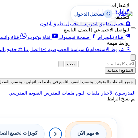
الإشعارات
🔔
إدارة الإشعارات
G
تسجيل الدخول
التطبيقات
🤖
تحميل تطبيق أندرويد

تحميل تطبيق آيفون
التواصل الاجتماعي | الصف التاسع
قناة تيليجرام
صفحة فيسبوك
قناة يوتيوب
قناة واتس
روابط مهمة
📄
شروط الاستخدام
🔒
سياسة الخصوصية
✉️
اتصل بنا
⚖️
حقوق الم
بحث
المناهج العمانية
جميع الملفات المتوفرة بحسب الصف التاسع في مادة لغة انجليزية بحسب الفصل الأول 
المدرسون
الأخبار
ملفات اليوم
ملفات للمدرس
التقويم المدرسي
تم نسخ الرابط
كويزات لجميع الص
🔥
مهم الآن