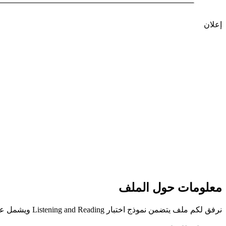
إعلان
معلومات حول الملف
نرفق لكم ملف يتضمن نموذج اختبار Listening and Reading ويشمل عدة أسئلة هامة غير محلولة من مادة اللغة الإنجليزية للصف التاسع الفصل الدراسي الأول للعام الدراسي 2023-2024