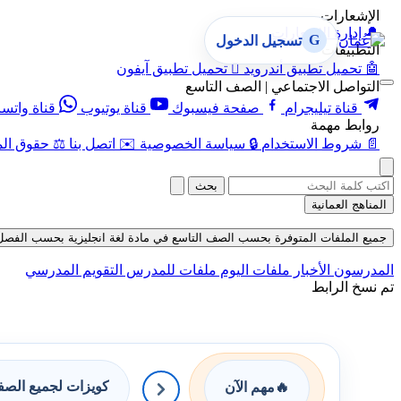
الإشعارات
🔔
إدارة الإشعارات
G
تسجيل الدخول
التطبيقات
🤖
تحميل تطبيق أندرويد

تحميل تطبيق آيفون
التواصل الاجتماعي | الصف التاسع
قناة تيليجرام
صفحة فيسبوك
قناة يوتيوب
قناة واتس
روابط مهمة
📄
شروط الاستخدام
🔒
سياسة الخصوصية
✉️
اتصل بنا
⚖️
حقوق الم
بحث
المناهج العمانية
جميع الملفات المتوفرة بحسب الصف التاسع في مادة لغة انجليزية بحسب الفصل الأول ف
المدرسون
الأخبار
ملفات اليوم
ملفات للمدرس
التقويم المدرسي
تم نسخ الرابط
كويزات لجميع الص
🔥
مهم الآن