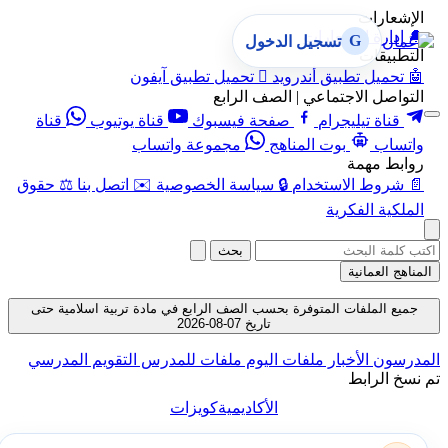
الإشعارات
🔔
إدارة الإشعارات
G
تسجيل الدخول
التطبيقات
🤖
تحميل تطبيق أندرويد

تحميل تطبيق آيفون
التواصل الاجتماعي | الصف الرابع
قناة تيليجرام
صفحة فيسبوك
قناة يوتيوب
قناة
واتساب
بوت المناهج
مجموعة واتساب
روابط مهمة
📄
شروط الاستخدام
🔒
سياسة الخصوصية
✉️
اتصل بنا
⚖️
حقوق
الملكية الفكرية
بحث
المناهج العمانية
جميع الملفات المتوفرة بحسب الصف الرابع في مادة تربية اسلامية حتى
تاريخ 07-08-2026
المدرسون
الأخبار
ملفات اليوم
ملفات للمدرس
التقويم المدرسي
تم نسخ الرابط
الأكاديمية
كويزات