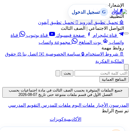
الإشعارات
🔔
إدارة الإشعارات
G
تسجيل الدخول
التطبيقات
🤖
تحميل تطبيق أندرويد

تحميل تطبيق آيفون
التواصل الاجتماعي | الصف الثالث
قناة تيليجرام
صفحة فيسبوك
قناة يوتيوب
قناة
واتساب
بوت المناهج
مجموعة واتساب
روابط مهمة
📄
شروط الاستخدام
🔒
سياسة الخصوصية
✉️
اتصل بنا
⚖️
حقوق
الملكية الفكرية
بحث
المناهج العمانية
جميع الملفات المتوفرة بحسب الصف الثالث في مادة اجتماعيات بحسب
الفصل الأول في قسم ملفات متنوعة حتى تاريخ 07-08-2026
المدرسون
الأخبار
ملفات اليوم
ملفات للمدرس
التقويم المدرسي
تم نسخ الرابط
الأكاديمية
كويزات