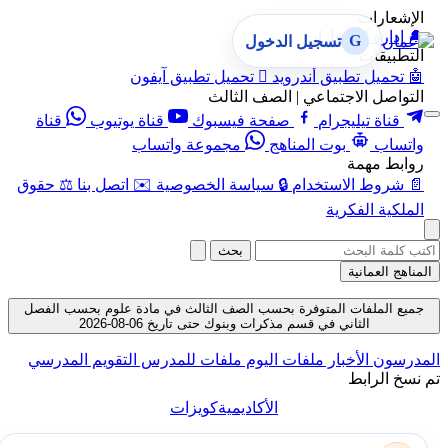
الإشعارات
🔔
إدارة الإشعارات
G
تسجيل الدخول
التطبيقات
🤖
تحميل تطبيق أندرويد

تحميل تطبيق آيفون
التواصل الاجتماعي | الصف الثالث
قناة تيليجرام
صفحة فيسبوك
قناة يوتيوب
قناة
واتساب
بوت المناهج
مجموعة واتساب
روابط مهمة
📄
شروط الاستخدام
🔒
سياسة الخصوصية
✉️
اتصل بنا
⚖️
حقوق
الملكية الفكرية
بحث
المناهج العمانية
جميع الملفات المتوفرة بحسب الصف الثالث في مادة علوم بحسب الفصل
الثاني في قسم مذكرات وبنوك حتى تاريخ 06-08-2026
المدرسون
الأخبار
ملفات اليوم
ملفات للمدرس
التقويم المدرسي
تم نسخ الرابط
الأكاديمية
كويزات