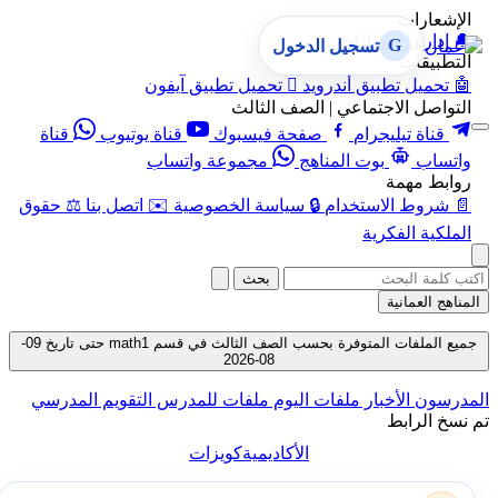
الإشعارات
🔔
إدارة الإشعارات
G
تسجيل الدخول
التطبيقات
🤖
تحميل تطبيق أندرويد

تحميل تطبيق آيفون
التواصل الاجتماعي | الصف الثالث
قناة تيليجرام
صفحة فيسبوك
قناة يوتيوب
قناة
واتساب
بوت المناهج
مجموعة واتساب
روابط مهمة
📄
شروط الاستخدام
🔒
سياسة الخصوصية
✉️
اتصل بنا
⚖️
حقوق
الملكية الفكرية
بحث
المناهج العمانية
جميع الملفات المتوفرة بحسب الصف الثالث في قسم math1 حتى تاريخ 09-
08-2026
المدرسون
الأخبار
ملفات اليوم
ملفات للمدرس
التقويم المدرسي
تم نسخ الرابط
الأكاديمية
كويزات