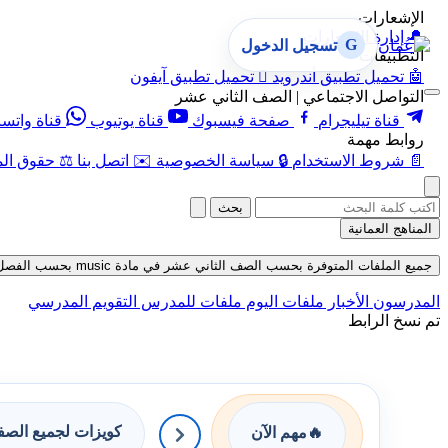
الإشعارات
🔔
إدارة الإشعارات
G
تسجيل الدخول
التطبيقات
🤖
تحميل تطبيق أندرويد

تحميل تطبيق آيفون
التواصل الاجتماعي | الصف الثاني عشر
قناة تيليجرام
صفحة فيسبوك
قناة يوتيوب
قناة واتس
روابط مهمة
📄
شروط الاستخدام
🔒
سياسة الخصوصية
✉️
اتصل بنا
⚖️
حقوق الم
بحث
المناهج العمانية
جميع الملفات المتوفرة بحسب الصف الثاني عشر في مادة music بحسب الفصل الأول حتى تاريخ 07-08-2026
المدرسون
الأخبار
ملفات اليوم
ملفات للمدرس
التقويم المدرسي
تم نسخ الرابط
كويزات لجميع الص
🔥
مهم الآن