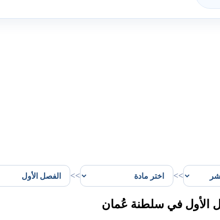
>>
>>