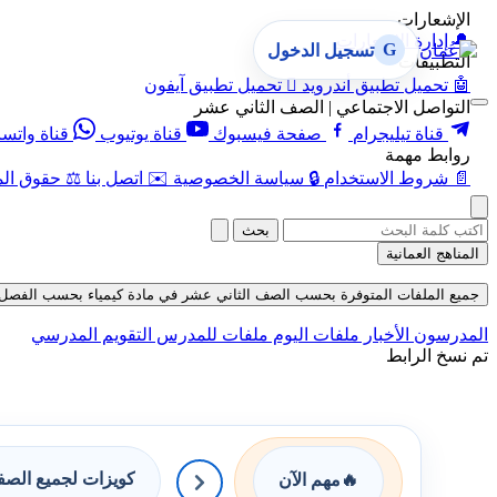
الإشعارات
🔔
إدارة الإشعارات
G
تسجيل الدخول
التطبيقات
🤖
تحميل تطبيق أندرويد

تحميل تطبيق آيفون
التواصل الاجتماعي | الصف الثاني عشر
قناة تيليجرام
صفحة فيسبوك
قناة يوتيوب
قناة واتس
روابط مهمة
📄
شروط الاستخدام
🔒
سياسة الخصوصية
✉️
اتصل بنا
⚖️
حقوق الم
بحث
المناهج العمانية
جميع الملفات المتوفرة بحسب الصف الثاني عشر في مادة كيمياء بحسب الفصل الأول في 
المدرسون
الأخبار
ملفات اليوم
ملفات للمدرس
التقويم المدرسي
تم نسخ الرابط
كويزات لجميع الص
🔥
مهم الآن