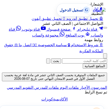
الإشعارات
🔔
إدارة الإشعارات
G
تسجيل الدخول
التطبيقات
🤖
تحميل تطبيق أندرويد

تحميل تطبيق آيفون
التواصل الاجتماعي | الصف الثاني عشر
قناة تيليجرام
صفحة فيسبوك
قناة يوتيوب
قناة
واتساب
بوت المناهج
مجموعة واتساب
روابط مهمة
📄
شروط الاستخدام
🔒
سياسة الخصوصية
✉️
اتصل بنا
⚖️
حقوق
الملكية الفكرية
بحث
المناهج العمانية
جميع الملفات المتوفرة بحسب الصف الثاني عشر في مادة لغة عربية بحسب
الفصل الأول في قسم الامتحان النهائي حتى تاريخ 07-08-2026
المدرسون
الأخبار
ملفات اليوم
ملفات للمدرس
التقويم المدرسي
تم نسخ الرابط
الأكاديمية
كويزات