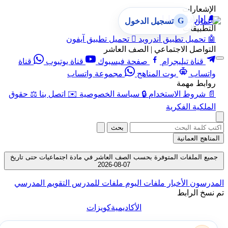
الإشعارات
🔔
إدارة الإشعارات
G
تسجيل الدخول
التطبيقات
🤖
تحميل تطبيق أندرويد

تحميل تطبيق آيفون
التواصل الاجتماعي | الصف العاشر
قناة تيليجرام
صفحة فيسبوك
قناة يوتيوب
قناة
واتساب
بوت المناهج
مجموعة واتساب
روابط مهمة
📄
شروط الاستخدام
🔒
سياسة الخصوصية
✉️
اتصل بنا
⚖️
حقوق
الملكية الفكرية
بحث
المناهج العمانية
جميع الملفات المتوفرة بحسب الصف العاشر في مادة اجتماعيات حتى تاريخ
07-08-2026
المدرسون
الأخبار
ملفات اليوم
ملفات للمدرس
التقويم المدرسي
تم نسخ الرابط
الأكاديمية
كويزات