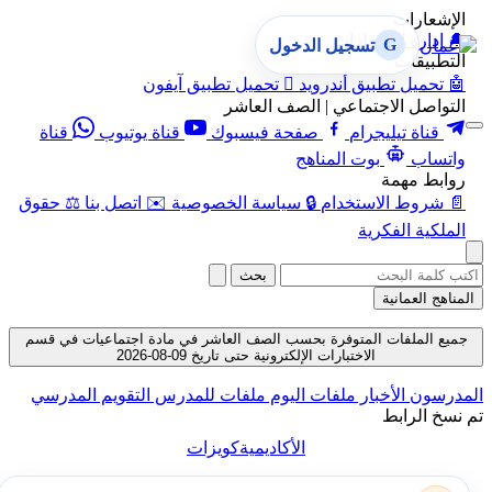
الإشعارات
🔔
إدارة الإشعارات
G
تسجيل الدخول
التطبيقات
🤖
تحميل تطبيق أندرويد

تحميل تطبيق آيفون
التواصل الاجتماعي | الصف العاشر
قناة تيليجرام
صفحة فيسبوك
قناة يوتيوب
قناة
واتساب
بوت المناهج
روابط مهمة
📄
شروط الاستخدام
🔒
سياسة الخصوصية
✉️
اتصل بنا
⚖️
حقوق
الملكية الفكرية
بحث
المناهج العمانية
جميع الملفات المتوفرة بحسب الصف العاشر في مادة اجتماعيات في قسم
الاختبارات الإلكترونية حتى تاريخ 09-08-2026
المدرسون
الأخبار
ملفات اليوم
ملفات للمدرس
التقويم المدرسي
تم نسخ الرابط
الأكاديمية
كويزات