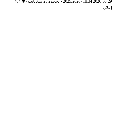
2026-03-29 18:34
•
2025/2026
•
الحجم25.2 ميغابايت
•
👁 484
إعلان