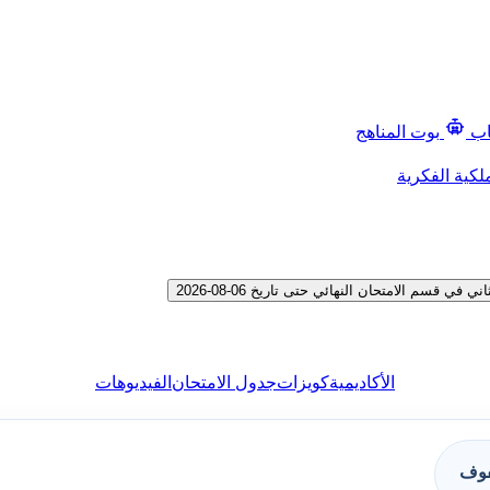
اب
بوت المناهج
لكية الفكرية
م الامتحان النهائي حتى تاريخ 06-08-2026
الأكاديمية
كويزات
جدول الامتحان
الفيديوهات
فوف