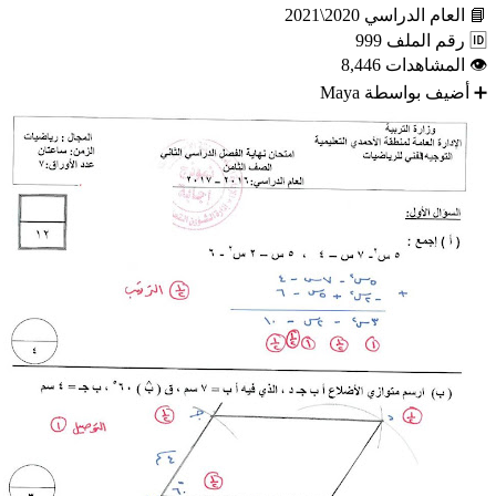
📘
العام الدراسي
2020\2021
🆔
رقم الملف
999
👁
المشاهدات
8,446
➕
أضيف بواسطة
Maya