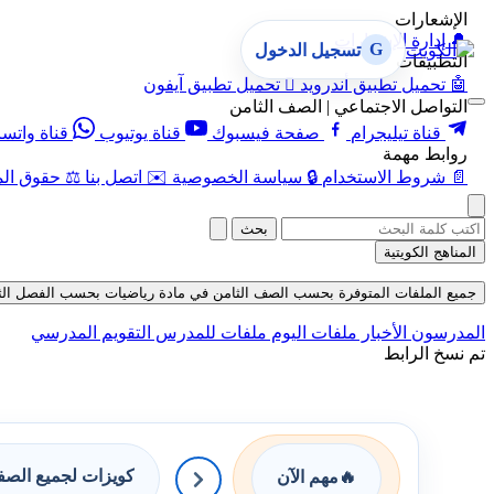
الإشعارات
🔔
إدارة الإشعارات
G
تسجيل الدخول
التطبيقات
🤖
تحميل تطبيق أندرويد

تحميل تطبيق آيفون
التواصل الاجتماعي | الصف الثامن
قناة تيليجرام
صفحة فيسبوك
قناة يوتيوب
قناة واتس
روابط مهمة
📄
شروط الاستخدام
🔒
سياسة الخصوصية
✉️
اتصل بنا
⚖️
حقوق الم
بحث
المناهج الكويتية
جميع الملفات المتوفرة بحسب الصف الثامن في مادة رياضيات بحسب الفصل الثاني في قس
المدرسون
الأخبار
ملفات اليوم
ملفات للمدرس
التقويم المدرسي
تم نسخ الرابط
كويزات لجميع الص
🔥
مهم الآن