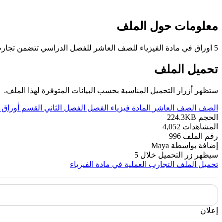
معلومات حول الملف
5 اوراق في مادة الفيزياء للصف العاشر للفصل الدراسي تتضمن تجارب عملية تجربة تعيين تردد شوكة مجهولة باستخدام الرنين في الاعمدة الهوائية المغلقة وتجربة تعيين قيمة المقاومة النوعية لسلك وغيرها
تحميل الملف
ستظهر أزرار التحميل المناسبة بحسب البيانات المتوفرة لهذا الملف.
الصف
الصف العاشر
المادة
فيزياء
الفصل
الفصل الثاني
القسم
أوراق
الحجم
224.3KB
المشاهدات
4,052
رقم الملف
996
إضافة بواسطة
Maya
سيظهر زر التحميل خلال
5
تحميل الملف
التجارب العملية في مادة الفيزياء
إعلان