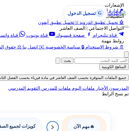
الإشعارات
🔔
إدارة الإشعارات
G
تسجيل الدخول
التطبيقات
🤖
تحميل تطبيق أندرويد

تحميل تطبيق آيفون
التواصل الاجتماعي | الصف العاشر
قناة تيليجرام
صفحة فيسبوك
قناة يوتيوب
قناة واتس
روابط مهمة
📄
شروط الاستخدام
🔒
سياسة الخصوصية
✉️
اتصل بنا
⚖️
حقوق الم
بحث
المناهج الكويتية
جميع الملفات المتوفرة بحسب الصف العاشر في مادة فيزياء بحسب الفصل الثاني في قس
المدرسون
الأخبار
ملفات اليوم
ملفات للمدرس
التقويم المدرسي
تم نسخ الرابط
كويزات لجميع الص
🔥
مهم الآن