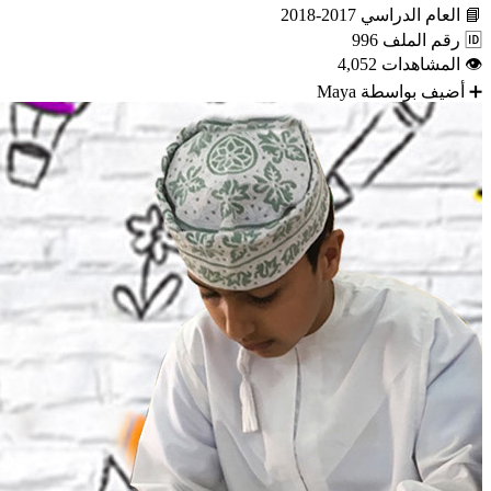
📘
العام الدراسي
2017-2018
🆔
رقم الملف
996
👁
المشاهدات
4,052
➕
أضيف بواسطة
Maya