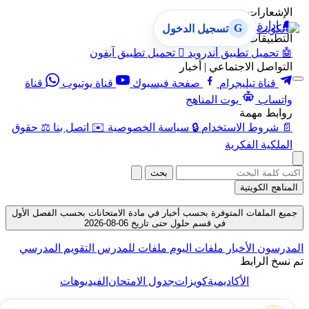
الإشعارات
🔔
إدارة الإشعارات
G
تسجيل الدخول
التطبيقات
🤖
تحميل تطبيق أندرويد

تحميل تطبيق آيفون
التواصل الاجتماعي | أخبار
قناة تيليجرام
صفحة فيسبوك
قناة يوتيوب
قناة
واتساب
بوت المناهج
روابط مهمة
📄
شروط الاستخدام
🔒
سياسة الخصوصية
✉️
اتصل بنا
⚖️
حقوق
الملكية الفكرية
بحث
المناهج الكويتية
جميع الملفات المتوفرة بحسب أخبار في مادة الامتحانات بحسب الفصل الأول
في قسم حلول حتى تاريخ 06-08-2026
المدرسون
الأخبار
ملفات اليوم
ملفات للمدرس
التقويم المدرسي
تم نسخ الرابط
الأكاديمية
كويزات
جدول الامتحان
الفيديوهات