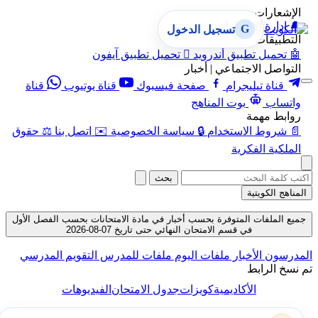
الإشعارات
🔔
إدارة الإشعارات
G
تسجيل الدخول
التطبيقات
🤖
تحميل تطبيق أندرويد

تحميل تطبيق آيفون
التواصل الاجتماعي | أخبار
قناة تيليجرام
صفحة فيسبوك
قناة يوتيوب
قناة
واتساب
بوت المناهج
روابط مهمة
📄
شروط الاستخدام
🔒
سياسة الخصوصية
✉️
اتصل بنا
⚖️
حقوق
الملكية الفكرية
بحث
المناهج الكويتية
جميع الملفات المتوفرة بحسب أخبار في مادة الامتحانات بحسب الفصل الأول
في قسم الامتحان النهائي حتى تاريخ 07-08-2026
المدرسون
الأخبار
ملفات اليوم
ملفات للمدرس
التقويم المدرسي
تم نسخ الرابط
الأكاديمية
كويزات
جدول الامتحان
الفيديوهات