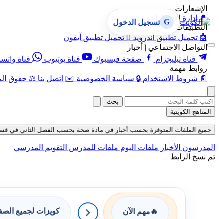
الإشعارات
🔔
إدارة الإشعارات
G
تسجيل الدخول
التطبيقات
🤖
تحميل تطبيق أندرويد

تحميل تطبيق آيفون
التواصل الاجتماعي | أخبار
قناة تيليجرام
صفحة فيسبوك
قناة يوتيوب
قناة واتس
روابط مهمة
📄
شروط الاستخدام
🔒
سياسة الخصوصية
✉️
اتصل بنا
⚖️
حقوق الم
بحث
المناهج الكويتية
جميع الملفات المتوفرة بحسب أخبار في مادة صحة بحسب الفصل الثاني في قسم ملفات م
المدرسون
الأخبار
ملفات اليوم
ملفات للمدرس
التقويم المدرسي
تم نسخ الرابط
كويزات لجميع الص
🔥
مهم الآن