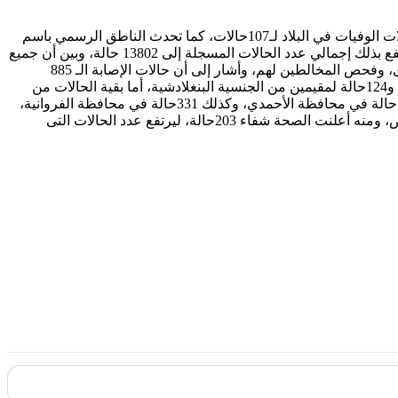
أعلنت وزارة الصحة اليوم السبت، تسجيل 11 حالة وفاة إثر إصابتها بمرض كوفيد 19، الذي يسببه فيروس كورونا المستجد، ليرتفع مجموع حالات الوفيات في البلاد لـ107حالات، كما تحدث الناطق الرسمي باسم
الوزارة، د.عبد الله السند في المؤتمر الصحفي اليومي أنه تم تسجيل 942حالة جديدة بفيروس كورونا المستجد خلال الـ24 ساعة الماضية، ليرتفع بذلك إجمالي عدد الحالات المسجلة إلى 13802 حالة، وبين أن جميع
الحالات التي ثبتت إصابتها بمرض كوفيد 19 منها حالات مخالطة لحالات مصابة بالفيروس، وحالات أخرى مازالت قيد البحث عن أسباب العدوى، وفحص المخالطين لهم، وأشار إلى أن حالات الإصابة الـ 885
السابقة تضمنت 166حالة لمقيمين من الجنسية المصرية، و251حالة لمقيمين من الجنسية الهندية، و208 حالات لمقيمين من الجنسية الكويتية، و124حالة لمقيمين من الجنسية البنغلادشية، أما بقية الحالات من
جنسيات أخرى، وأضاف أن المصابين حسب المنطقة الصحية جاؤوا بواقع 88حالة في محافظة العاصمة، و166حالة في محافظة حولي، و239 حالة في محافظة الأحمدي، وكذلك 331حالة في محافظة الفروانية،
و129حالة في محافظة الجهراء، وفيما يخص آخر المستجدات في العناية المركزة أشار إلى أن عدد من يتلقى الرعاية الطبية وصل لـ 169شخص، ومنه أعلنت الصحة شفاء 203حالة، ليرتفع عدد الحالات التى