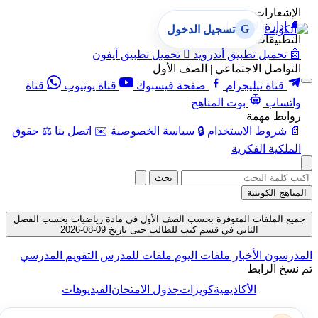
الإشعارات
🔔
إدارة الإشعارات
G
تسجيل الدخول
التطبيقات
🤖
تحميل تطبيق أندرويد

تحميل تطبيق آيفون
التواصل الاجتماعي | الصف الأول
قناة تيليجرام
صفحة فيسبوك
قناة يوتيوب
قناة
واتساب
بوت المناهج
روابط مهمة
📄
شروط الاستخدام
🔒
سياسة الخصوصية
✉️
اتصل بنا
⚖️
حقوق
الملكية الفكرية
بحث
المناهج الكويتية
جميع الملفات المتوفرة بحسب الصف الأول في مادة رياضيات بحسب الفصل
الثاني في قسم كتب للطالب حتى تاريخ 09-08-2026
المدرسون
الأخبار
ملفات اليوم
ملفات للمدرس
التقويم المدرسي
تم نسخ الرابط
الأكاديمية
كويزات
جدول الامتحان
الفيديوهات