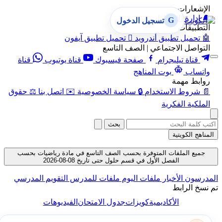
الإشعارات
🔔
إدارة الإشعارات
G
تسجيل الدخول
التطبيقات
🤖
تحميل تطبيق أندرويد

تحميل تطبيق آيفون
التواصل الاجتماعي | الصف التاسع
قناة تيليجرام
صفحة فيسبوك
قناة يوتيوب
قناة
واتساب
بوت المناهج
روابط مهمة
📄
شروط الاستخدام
🔒
سياسة الخصوصية
✉️
اتصل بنا
⚖️
حقوق
الملكية الفكرية
بحث
المناهج الكويتية
جميع الملفات المتوفرة بحسب الصف التاسع في مادة رياضيات بحسب
الفصل الأول في قسم حلول حتى تاريخ 08-08-2026
المدرسون
الأخبار
ملفات اليوم
ملفات للمدرس
التقويم المدرسي
تم نسخ الرابط
الأكاديمية
كويزات
جدول الامتحان
الفيديوهات