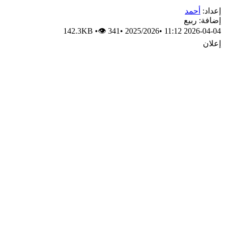
إعداد:
أحمد
إضافة: ربيع
142.3KB
•
👁 341
•
2025/2026
•
2026-04-04 11:12
إعلان