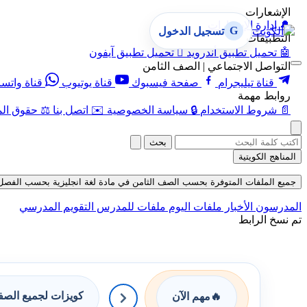
الإشعارات
🔔
إدارة الإشعارات
G
تسجيل الدخول
التطبيقات
🤖
تحميل تطبيق أندرويد

تحميل تطبيق آيفون
التواصل الاجتماعي | الصف الثامن
قناة تيليجرام
صفحة فيسبوك
قناة يوتيوب
قناة واتس
روابط مهمة
📄
شروط الاستخدام
🔒
سياسة الخصوصية
✉️
اتصل بنا
⚖️
حقوق الم
بحث
المناهج الكويتية
جميع الملفات المتوفرة بحسب الصف الثامن في مادة لغة انجليزية بحسب الفصل الثاني
المدرسون
الأخبار
ملفات اليوم
ملفات للمدرس
التقويم المدرسي
تم نسخ الرابط
كويزات لجميع الص
🔥
مهم الآن