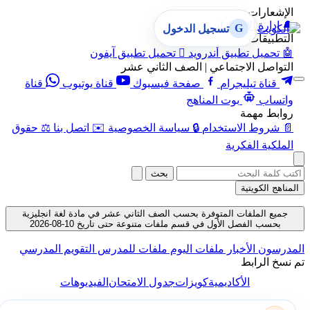
الإشعارات
🔔
إدارة الإشعارات
G
تسجيل الدخول
التطبيقات
🤖
تحميل تطبيق أندرويد

تحميل تطبيق آيفون
التواصل الاجتماعي | الصف الثاني عشر
قناة تيليجرام
صفحة فيسبوك
قناة يوتيوب
قناة
واتساب
بوت المناهج
روابط مهمة
📄
شروط الاستخدام
🔒
سياسة الخصوصية
✉️
اتصل بنا
⚖️
حقوق
الملكية الفكرية
بحث
المناهج الكويتية
جميع الملفات المتوفرة بحسب الصف الثاني عشر في مادة لغة انجليزية
بحسب الفصل الأول في قسم ملفات متنوعة حتى تاريخ 10-08-2026
المدرسون
الأخبار
ملفات اليوم
ملفات للمدرس
التقويم المدرسي
تم نسخ الرابط
الأكاديمية
كويزات
جدول الامتحان
الفيديوهات