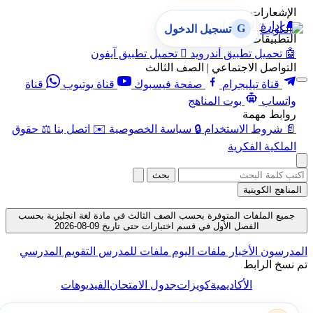
الإشعارات
🔔
إدارة الإشعارات
G
تسجيل الدخول
التطبيقات
🤖
تحميل تطبيق أندرويد

تحميل تطبيق آيفون
التواصل الاجتماعي | الصف الثالث
قناة تيليجرام
صفحة فيسبوك
قناة يوتيوب
قناة
واتساب
بوت المناهج
روابط مهمة
📄
شروط الاستخدام
🔒
سياسة الخصوصية
✉️
اتصل بنا
⚖️
حقوق
الملكية الفكرية
بحث
المناهج الكويتية
جميع الملفات المتوفرة بحسب الصف الثالث في مادة لغة انجليزية بحسب
الفصل الأول في قسم اختبارات حتى تاريخ 09-08-2026
المدرسون
الأخبار
ملفات اليوم
ملفات للمدرس
التقويم المدرسي
تم نسخ الرابط
الأكاديمية
كويزات
جدول الامتحان
الفيديوهات