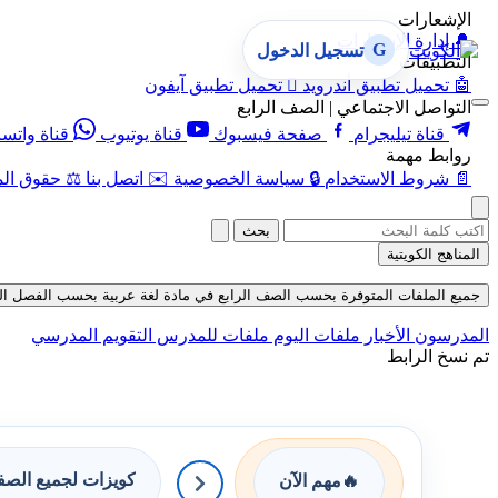
الإشعارات
🔔
إدارة الإشعارات
G
تسجيل الدخول
التطبيقات
🤖
تحميل تطبيق أندرويد

تحميل تطبيق آيفون
التواصل الاجتماعي | الصف الرابع
قناة تيليجرام
صفحة فيسبوك
قناة يوتيوب
قناة واتس
روابط مهمة
📄
شروط الاستخدام
🔒
سياسة الخصوصية
✉️
اتصل بنا
⚖️
حقوق الم
بحث
المناهج الكويتية
جميع الملفات المتوفرة بحسب الصف الرابع في مادة لغة عربية بحسب الفصل الثاني في
المدرسون
الأخبار
ملفات اليوم
ملفات للمدرس
التقويم المدرسي
تم نسخ الرابط
كويزات لجميع الص
🔥
مهم الآن