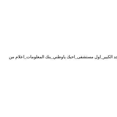
قة وتتضمن المواضيع التالية: رحلة الى البر_المسجد الكبير_اول مستشفى_احبك ياوطني_بنك المعلومات_اعلام من