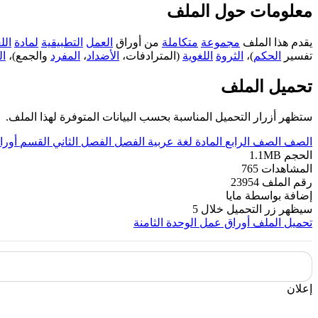
معلومات حول الملف
يقدم هذا الملف
مجموعة
متكاملة
من أوراق
العمل
التطبيقية
لمادة
الل
تفسير
الحكم
)،
الثروة
اللغوية
(المترادفات،
الأضداد
،
المفرد
والجمع)،
ال
تحميل الملف
ستظهر أزرار التحميل المناسبة بحسب البيانات المتوفرة لهذا الملف.
الصف
الصف الرابع
المادة
لغة عربية
الفصل
الفصل الثاني
القسم
أورا
الحجم
1.1MB
المشاهدات
765
رقم الملف
23954
إضافة بواسطة
مايا
سيظهر زر التحميل خلال
5
تحميل الملف
أوراق عمل الوحدة الثامنة
إعلان