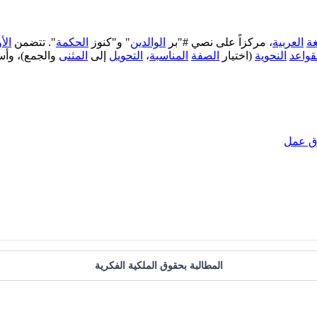
غة
العربية
، مركزاً على نصي #"بر
الوالدين
" و"كنوز
الحكمة
". تتضمن
الأ
قواعد
النحوية
(اختيار
الصفة
المناسبة
،
التحويل
إلى
المثنى
والجمع)، وأس
ق عمل
المطالبة بحقوق الملكية الفكرية