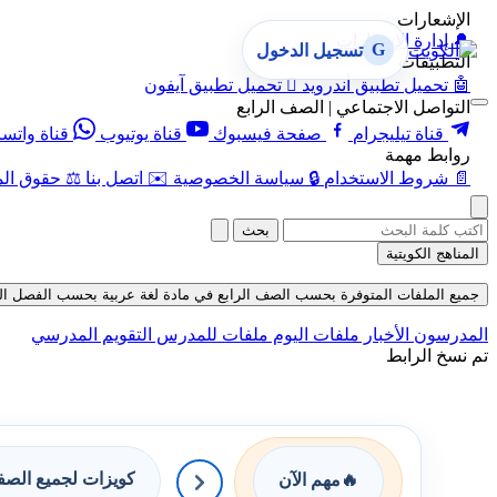
الإشعارات
🔔
إدارة الإشعارات
G
تسجيل الدخول
التطبيقات
🤖
تحميل تطبيق أندرويد

تحميل تطبيق آيفون
التواصل الاجتماعي | الصف الرابع
قناة تيليجرام
صفحة فيسبوك
قناة يوتيوب
قناة واتس
روابط مهمة
📄
شروط الاستخدام
🔒
سياسة الخصوصية
✉️
اتصل بنا
⚖️
حقوق الم
بحث
المناهج الكويتية
جميع الملفات المتوفرة بحسب الصف الرابع في مادة لغة عربية بحسب الفصل الثاني في
المدرسون
الأخبار
ملفات اليوم
ملفات للمدرس
التقويم المدرسي
تم نسخ الرابط
كويزات لجميع الص
🔥
مهم الآن